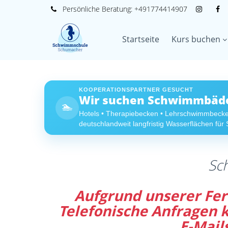
Persönliche
Beratung:
+491774414907
Startseite
Kurs buchen
KOOPERATIONSPARTNER GESUCHT
Wir suchen Schwimmbäder
🏊
Hotels • Therapiebecken • Lehrschwimmbeck
deutschlandweit langfristig Wasserflächen fü
Sc
Aufgrund unserer Feri
Telefonische Anfragen
E-Mail