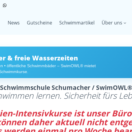
News
Gutscheine
Schwimmartikel
Über uns
 & freie Wasserzeiten
en • öffentliche Schwimmbäder – SwimOWL® mietet
r Schwimmkurse.
Schwimmschule Schumacher / SwimOWL
hwimmen lernen. Sicherheit fürs Leb
en-Intensivkurse ist unser Büro 
 können daher aktuell nicht en
s werden einmal pro Woche bear