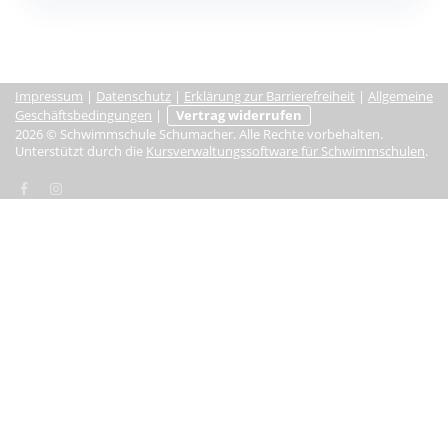
Impressum
|
Datenschutz
|
Erklärung zur Barrierefreiheit
|
Allgemeine
Geschäftsbedingungen
|
Vertrag widerrufen
2026 © Schwimmschule Schumacher. Alle Rechte vorbehalten.
Unterstützt durch die
Kursverwaltungssoftware für Schwimmschulen
.