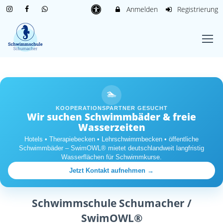
Anmelden
Registrierung
🏊
KOOPERATIONSPARTNER GESUCHT
Wir suchen Schwimmbäder & freie
Wasserzeiten
Hotels • Therapiebecken • Lehrschwimmbecken • öffentliche
Schwimmbäder – SwimOWL® mietet deutschlandweit langfristig
Wasserflächen für Schwimmkurse.
Jetzt Kontakt aufnehmen →
Schwimmschule Schumacher /
SwimOWL®