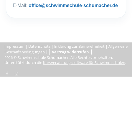
E-Mail:
office@schwimmschule-schumacher.de
Impressum
|
Datenschutz
|
Erklärung zur Barrierefreiheit
|
Allgemeine
Geschäftsbedingungen
|
Vertrag widerrufen
2026 © Schwimmschule Schumacher. Alle Rechte vorbehalten.
Unterstützt durch die
Kursverwaltungssoftware für Schwimmschulen
.