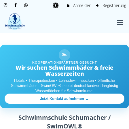
Anmelden
Registrierung
🏊
KOOPERATIONSPARTNER GESUCHT
Wir suchen Schwimmbäder & freie
Wasserzeiten
Hotels • Therapiebecken • Lehrschwimmbecken • öffentliche
Schwimmbäder – SwimOWL® mietet deutschlandweit langfristig
Wasserflächen für Schwimmkurse.
Jetzt Kontakt aufnehmen →
Schwimmschule Schumacher /
SwimOWL®