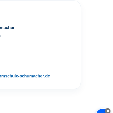
macher
r
7
mmschule-schumacher.de