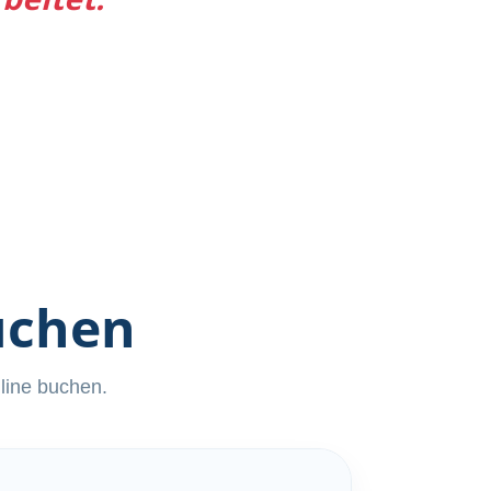
uchen
nline buchen.