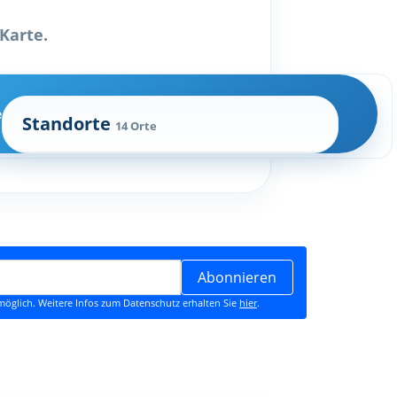
Karte.
e
Standorte
14 Orte
Abonnieren
öglich. Weitere Infos zum Datenschutz erhalten Sie
hier
.