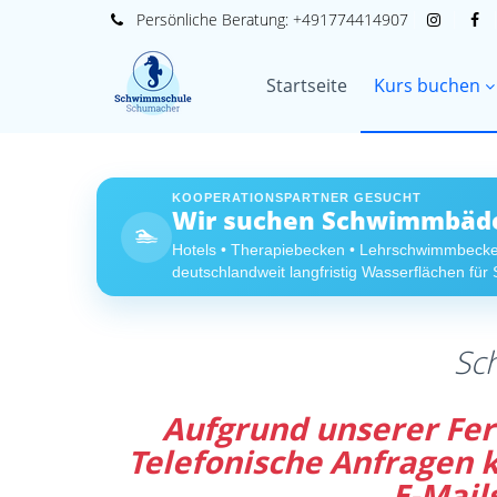
Persönliche
Beratung:
+491774414907
Startseite
Kurs buchen
KOOPERATIONSPARTNER GESUCHT
Wir suchen Schwimmbäder
🏊
Hotels • Therapiebecken • Lehrschwimmbeck
deutschlandweit langfristig Wasserflächen fü
Sc
Aufgrund unserer Feri
Telefonische Anfragen
E-Mail