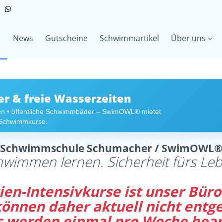
News
Gutscheine
Schwimmartikel
Über uns
 & freie Wasserzeiten
en • öffentliche Schwimmbäder – SwimOWL® mietet
r Schwimmkurse.
Schwimmschule Schumacher / SwimOWL
hwimmen lernen. Sicherheit fürs Leb
en-Intensivkurse ist unser Büro 
 können daher aktuell nicht en
s werden einmal pro Woche bear