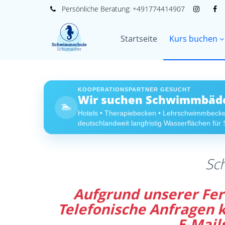
Persönliche
Beratung:
+491774414907
Startseite
Kurs buchen
KOOPERATIONSPARTNER GESUCHT
Wir suchen Schwimmbäder
🏊
Hotels • Therapiebecken • Lehrschwimmbeck
deutschlandweit langfristig Wasserflächen fü
Sc
Aufgrund unserer Feri
Telefonische Anfragen
E-Mail