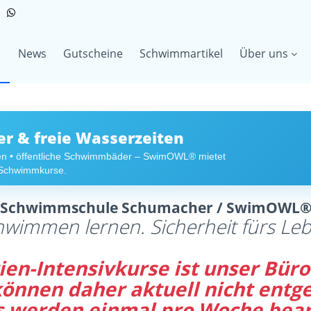
News
Gutscheine
Schwimmartikel
Über uns
 & freie Wasserzeiten
en • öffentliche Schwimmbäder – SwimOWL® mietet
r Schwimmkurse.
Schwimmschule Schumacher / SwimOWL
hwimmen lernen. Sicherheit fürs Leb
en-Intensivkurse ist unser Büro 
 können daher aktuell nicht en
s werden einmal pro Woche bear