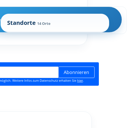
e
Standorte
14 Orte
Abonnieren
öglich. Weitere Infos zum Datenschutz erhalten Sie
hier
.