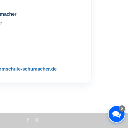
macher
r
7
mmschule-schumacher.de