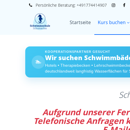
Persönliche
Beratung:
+491774414907
Startseite
Kurs buchen
KOOPERATIONSPARTNER GESUCHT
Wir suchen Schwimmbäder
🏊
Hotels • Therapiebecken • Lehrschwimmbeck
deutschlandweit langfristig Wasserflächen fü
Sc
Aufgrund unserer Feri
Telefonische Anfragen
E-Mail