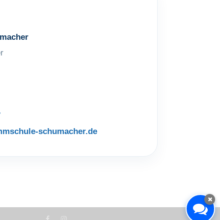
macher
r
7
mmschule-schumacher.de