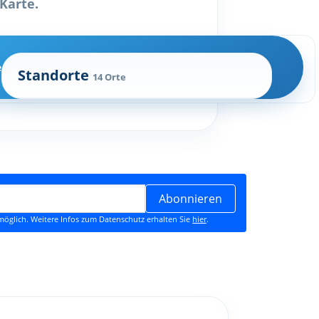
Karte.
e
Standorte
14 Orte
Abonnieren
öglich. Weitere Infos zum Datenschutz erhalten Sie
hier
.