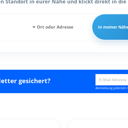
 Standort in eurer Nähe und klickt direkt in die 
In meiner Näh
etter gesichert?
Abmeldung jederzeit m