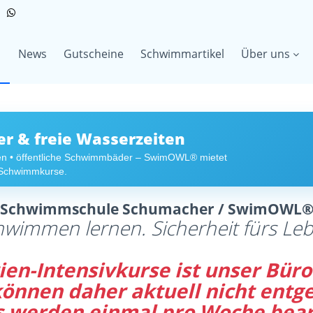
News
Gutscheine
Schwimmartikel
Über uns
 & freie Wasserzeiten
en • öffentliche Schwimmbäder – SwimOWL® mietet
r Schwimmkurse.
Schwimmschule Schumacher / SwimOWL
hwimmen lernen. Sicherheit fürs Leb
en-Intensivkurse ist unser Büro 
 können daher aktuell nicht en
s werden einmal pro Woche bear