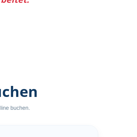
uchen
nline buchen.