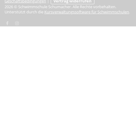
Geschäftsbedingungen
|
Vertrag widerrufen
2026 © Schwimmschule Schumacher. Alle Rechte vorbehalten.
Unterstützt durch die
Kursverwaltungssoftware für Schwimmschulen
.