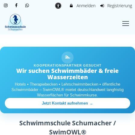
Anmelden
Registrierung
🏊
KOOPERATIONSPARTNER GESUCHT
Wir suchen Schwimmbäder & freie
Wasserzeiten
Hotels • Therapiebecken • Lehrschwimmbecken • öffentliche
Schwimmbäder – SwimOWL® mietet deutschlandweit langfristig
Wasserflächen für Schwimmkurse.
Jetzt Kontakt aufnehmen →
Schwimmschule Schumacher /
SwimOWL®