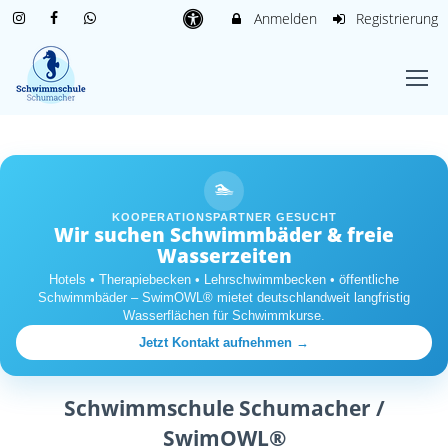
Anmelden
Registrierung
🏊
KOOPERATIONSPARTNER GESUCHT
Wir suchen Schwimmbäder & freie
Wasserzeiten
Hotels • Therapiebecken • Lehrschwimmbecken • öffentliche
Schwimmbäder – SwimOWL® mietet deutschlandweit langfristig
Wasserflächen für Schwimmkurse.
Jetzt Kontakt aufnehmen →
Schwimmschule Schumacher /
SwimOWL®