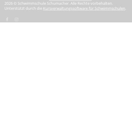
2026 © Schwimmschule Schumacher. Alle Rechte vorbehalten.
Unterstützt durch die
Kursverwaltungssoftware für Schwimmschulen
.