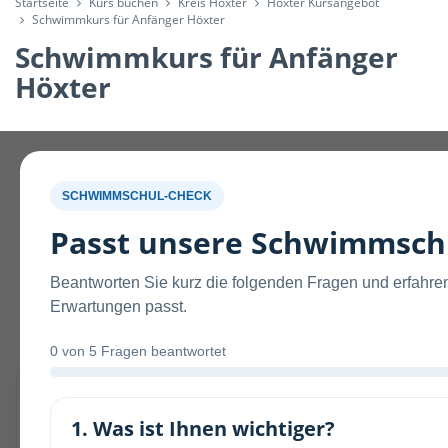
Startseite
Kurs buchen
Kreis Höxter
Höxter Kursangebot
Schwimmkurs für Anfänger Höxter
Schwimmkurs für Anfänger
Höxter
SCHWIMMSCHUL-CHECK
Schwimmkurs buchen
Passt unsere Schwimmschu
Hier könnt ihr verfügbare Termine einsehen und euren
Beantworten Sie kurz die folgenden Fragen und erfahren
Kurs direkt online buchen.
Erwartungen passt.
0
von 5 Fragen beantwortet
Online-Buchungssystem – sichere Kursbuchung
1. Was ist Ihnen wichtiger?