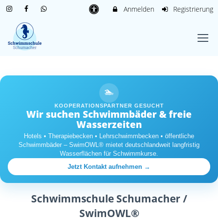
Anmelden
Registrierung
🏊
KOOPERATIONSPARTNER GESUCHT
Wir suchen Schwimmbäder & freie
Wasserzeiten
Hotels • Therapiebecken • Lehrschwimmbecken • öffentliche
Schwimmbäder – SwimOWL® mietet deutschlandweit langfristig
Wasserflächen für Schwimmkurse.
Jetzt Kontakt aufnehmen →
Schwimmschule Schumacher /
SwimOWL®