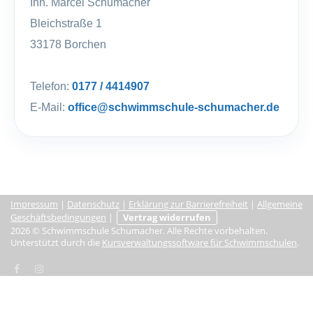
Inh. Marcel Schumacher
Bleichstraße 1
33178 Borchen
Telefon:
0177 / 4414907
E-Mail:
office@schwimmschule-schumacher.de
Impressum
|
Datenschutz
|
Erklärung zur Barrierefreiheit
|
Allgemeine
Geschäftsbedingungen
|
Vertrag widerrufen
2026 © Schwimmschule Schumacher. Alle Rechte vorbehalten.
Unterstützt durch die
Kursverwaltungssoftware für Schwimmschulen
.