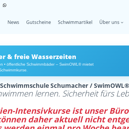
News
Gutscheine
Schwimmartikel
Über uns
 & freie Wasserzeiten
en • öffentliche Schwimmbäder – SwimOWL® mietet
r Schwimmkurse.
Schwimmschule Schumacher / SwimOWL
hwimmen lernen. Sicherheit fürs Leb
en-Intensivkurse ist unser Büro 
 können daher aktuell nicht en
s werden einmal pro Woche bear