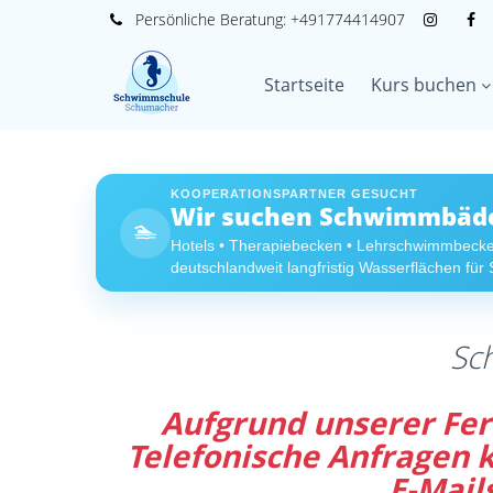
Persönliche
Beratung:
+491774414907
Startseite
Kurs buchen
KOOPERATIONSPARTNER GESUCHT
Wir suchen Schwimmbäder
🏊
Hotels • Therapiebecken • Lehrschwimmbeck
deutschlandweit langfristig Wasserflächen fü
Sc
Aufgrund unserer Feri
Telefonische Anfragen
E-Mail