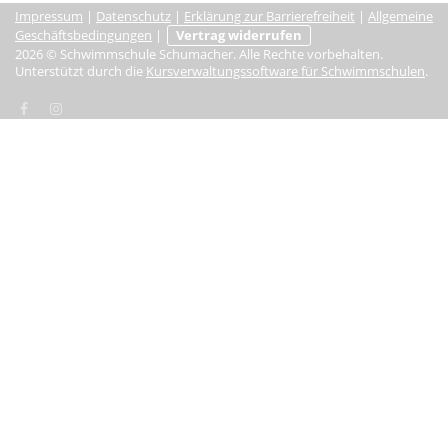
Impressum
|
Datenschutz
|
Erklärung zur Barrierefreiheit
|
Allgemeine
Geschäftsbedingungen
|
Vertrag widerrufen
2026 © Schwimmschule Schumacher. Alle Rechte vorbehalten.
Unterstützt durch die
Kursverwaltungssoftware für Schwimmschulen
.