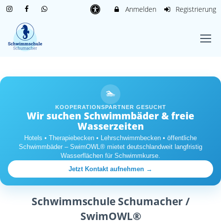
Anmelden
Registrierung
🏊
KOOPERATIONSPARTNER GESUCHT
Wir suchen Schwimmbäder & freie
Wasserzeiten
Hotels • Therapiebecken • Lehrschwimmbecken • öffentliche
Schwimmbäder – SwimOWL® mietet deutschlandweit langfristig
Wasserflächen für Schwimmkurse.
Jetzt Kontakt aufnehmen →
Schwimmschule Schumacher /
SwimOWL®