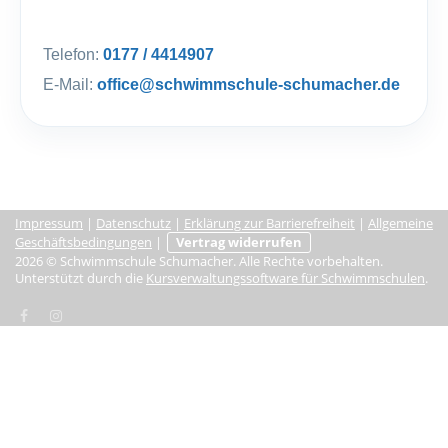
Telefon:
0177 / 4414907
E-Mail:
office@schwimmschule-schumacher.de
Impressum
|
Datenschutz
|
Erklärung zur Barrierefreiheit
|
Allgemeine
Geschäftsbedingungen
|
Vertrag widerrufen
2026 © Schwimmschule Schumacher. Alle Rechte vorbehalten.
Unterstützt durch die
Kursverwaltungssoftware für Schwimmschulen
.