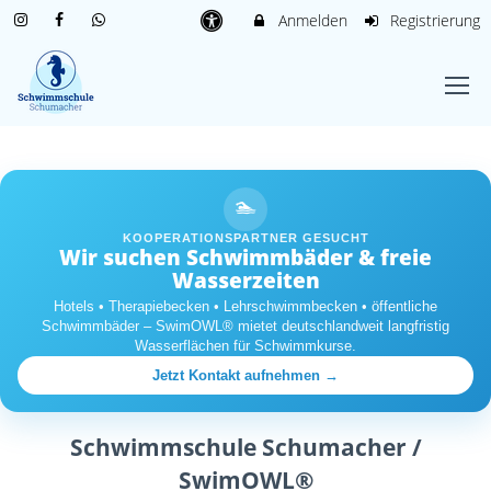
Anmelden
Registrierung
🏊
KOOPERATIONSPARTNER GESUCHT
Wir suchen Schwimmbäder & freie
Wasserzeiten
Hotels • Therapiebecken • Lehrschwimmbecken • öffentliche
Schwimmbäder – SwimOWL® mietet deutschlandweit langfristig
Wasserflächen für Schwimmkurse.
Jetzt Kontakt aufnehmen →
Schwimmschule Schumacher /
SwimOWL®