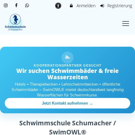
Anmelden
Registrierung
🏊
KOOPERATIONSPARTNER GESUCHT
Wir suchen Schwimmbäder & freie
Wasserzeiten
Hotels • Therapiebecken • Lehrschwimmbecken • öffentliche
Schwimmbäder – SwimOWL® mietet deutschlandweit langfristig
Wasserflächen für Schwimmkurse.
Jetzt Kontakt aufnehmen →
Schwimmschule Schumacher /
SwimOWL®