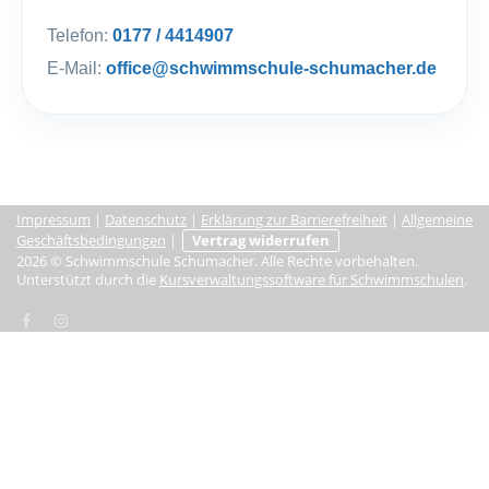
Telefon:
0177 / 4414907
E-Mail:
office@schwimmschule-schumacher.de
Impressum
|
Datenschutz
|
Erklärung zur Barrierefreiheit
|
Allgemeine
Geschäftsbedingungen
|
Vertrag widerrufen
2026 © Schwimmschule Schumacher. Alle Rechte vorbehalten.
Unterstützt durch die
Kursverwaltungssoftware für Schwimmschulen
.