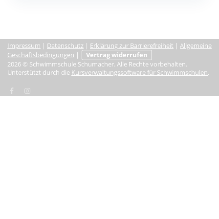
Impressum
|
Datenschutz
|
Erklärung zur Barrierefreiheit
|
Allgemeine
Geschäftsbedingungen
|
Vertrag widerrufen
2026 © Schwimmschule Schumacher. Alle Rechte vorbehalten.
Unterstützt durch die
Kursverwaltungssoftware für Schwimmschulen
.