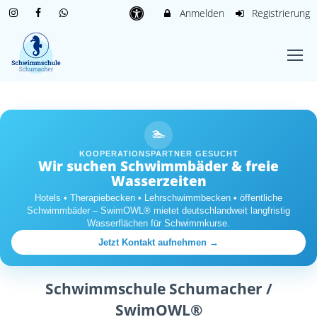
Anmelden
Registrierung
🏊
KOOPERATIONSPARTNER GESUCHT
Wir suchen Schwimmbäder & freie
Wasserzeiten
Hotels • Therapiebecken • Lehrschwimmbecken • öffentliche
Schwimmbäder – SwimOWL® mietet deutschlandweit langfristig
Wasserflächen für Schwimmkurse.
Jetzt Kontakt aufnehmen →
Schwimmschule Schumacher /
SwimOWL®