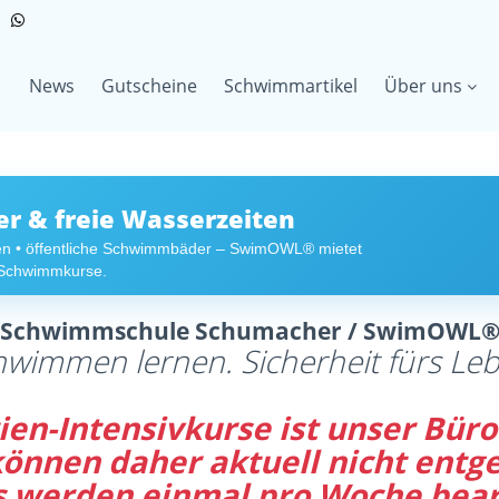
News
Gutscheine
Schwimmartikel
Über uns
 & freie Wasserzeiten
en • öffentliche Schwimmbäder – SwimOWL® mietet
r Schwimmkurse.
Schwimmschule Schumacher / SwimOWL
hwimmen lernen. Sicherheit fürs Leb
en-Intensivkurse ist unser Büro 
 können daher aktuell nicht en
s werden einmal pro Woche bear