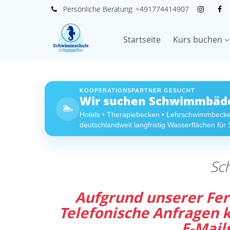
Persönliche
Beratung:
+491774414907
Startseite
Kurs buchen
KOOPERATIONSPARTNER GESUCHT
Wir suchen Schwimmbäder
🏊
Hotels • Therapiebecken • Lehrschwimmbeck
deutschlandweit langfristig Wasserflächen fü
Sc
Aufgrund unserer Feri
Telefonische Anfragen
E-Mail