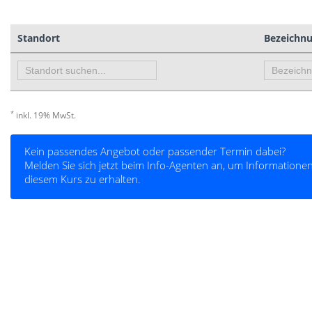
Standort
Bezeichn
*
inkl. 19% MwSt.
Kein passendes Angebot oder passender Termin dabei?
Melden Sie sich jetzt beim Info-Agenten an, um Informatio
diesem Kurs zu erhalten.