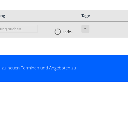
ung
Tage
Lade...
nen zu neuen Terminen und Angeboten zu